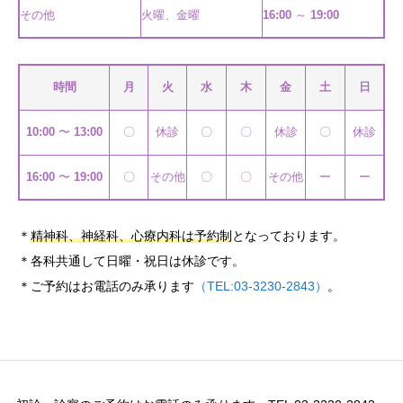
その他
火曜、金曜
16:00
～
19:00
時間
月
火
水
木
金
土
日
10:00
〜
13:00
〇
休診
〇
〇
休診
〇
休診
16:00
〜
19:00
〇
その他
〇
〇
その他
ー
ー
＊
精神科、神経科、心療内科は予約制
となっております。
＊各科共通して日曜・祝日は休診です。
＊ご予約はお電話のみ承ります
（TEL:03-3230-2843）
。