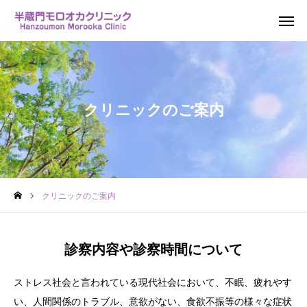
問い合わせ
アクセス
クリニックのご案内
クリニックのご案内
スタッフ紹介
カウンセリング
Q&A
クリニックのご案内
セラピードッグ
診察内容や診察時間について
交通アクセス
ストレス社会と言われている現代社会において、不眠、疲れやす
お問い合わせ
い、人間関係のトラブル、意欲がない、食欲不振等の様々な症状